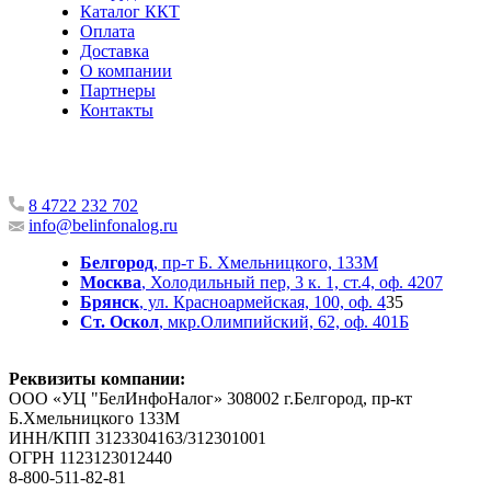
Каталог ККТ
Оплата
Доставка
О компании
Партнеры
Контакты
8 4722 232 702
info@belinfonalog.ru
Белгород
, пр-т Б. Хмельницкого, 133М
Москва
, Холодильный пер, 3 к. 1, ст.4, оф. 4207
Брянск
, ул. Красноармейская, 100, оф. 4
35
Ст. Оскол
, мкр.Олимпийский, 62, оф. 401Б
Реквизиты компании:
ООО «УЦ "БелИнфоНалог» 308002 г.Белгород, пр-кт
Б.Хмельницкого 133М
ИНН/КПП 3123304163/312301001
ОГРН 1123123012440
8-800-511-82-81