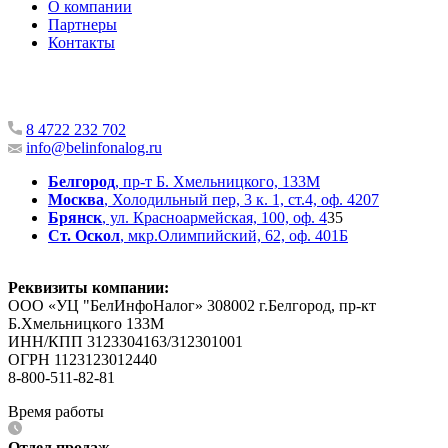
О компании
Партнеры
Контакты
8 4722 232 702
info@belinfonalog.ru
Белгород
, пр-т Б. Хмельницкого, 133М
Москва
, Холодильный пер, 3 к. 1, ст.4, оф. 4207
Брянск
, ул. Красноармейская, 100, оф. 4
35
Ст. Оскол
, мкр.Олимпийский, 62, оф. 401Б
Реквизиты компании:
ООО «УЦ "БелИнфоНалог» 308002 г.Белгород, пр-кт
Б.Хмельницкого 133М
ИНН/КПП 3123304163/312301001
ОГРН 1123123012440
8-800-511-82-81
Время работы
Отдел продаж