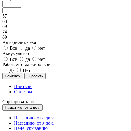
57
63
69
74
80
Авторезчик чека
Все
да
нет
Аккумулятор
Все
да
нет
Работает с маркировкой
Да
Нет
Плиткой
Списком
Сортировать по
Названию: от а до я
Названию: от а до я
Названию: от я до а
Цене: убыванию