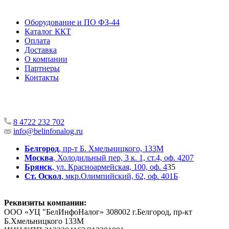
Оборудование и ПО ФЗ-44
Каталог ККТ
Оплата
Доставка
О компании
Партнеры
Контакты
8 4722 232 702
info@belinfonalog.ru
Белгород
, пр-т Б. Хмельницкого, 133М
Москва
, Холодильный пер, 3 к. 1, ст.4, оф. 4207
Брянск
, ул. Красноармейская, 100, оф. 4
35
Ст. Оскол
, мкр.Олимпийский, 62, оф. 401Б
Реквизиты компании:
ООО «УЦ "БелИнфоНалог» 308002 г.Белгород, пр-кт
Б.Хмельницкого 133М