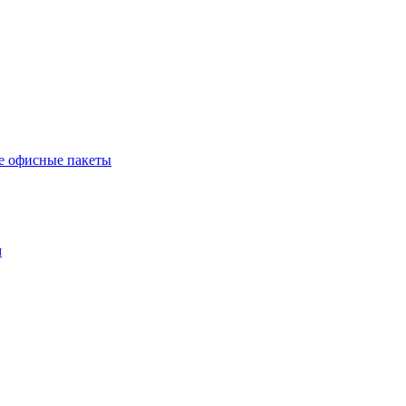
е офисные пакеты
м