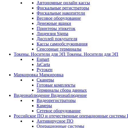
Автономные онлайн кассы
Фискальные регистраторы
Фискальные накопители
Весовое оборудование
Денежные ящики
Принтеры этикеток
Лицензия Sigma
Дисплей покупателя
Кассы самообслуживания
Сенсорные терминалы
Токены. Носители для ЭП
Токены. Носители для ЭП
Esmart
JaCarta
Рутокен
Маркировка
Маркировка
Сканеры
Готовые комплекты
Терминалы сбора данных
Видеонаблюдение
Видеонаблюдение
Видеорегистраторы
Камеры
Сетевое оборудование
Российское ПО и отечественные операционные системы
Антивирусное ПО
Операционные системы