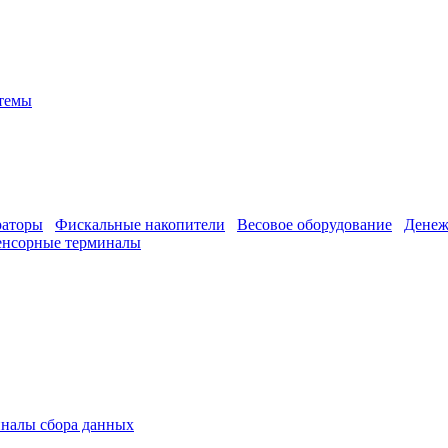
стемы
раторы
Фискальные накопители
Весовое оборудование
Денеж
енсорные терминалы
налы сбора данных