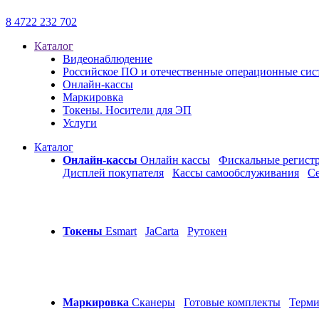
8 4722 232 702
Каталог
Видеонаблюдение
Российское ПО и отечественные операционные си
Онлайн-кассы
Маркировка
Токены. Носители для ЭП
Услуги
Каталог
Онлайн-кассы
Онлайн кассы
Фискальные регист
Дисплей покупателя
Кассы самообслуживания
С
Токены
Esmart
JaCarta
Рутокен
Маркировка
Сканеры
Готовые комплекты
Терми