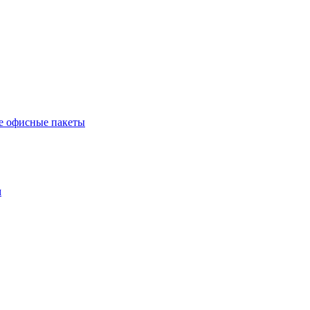
е офисные пакеты
м