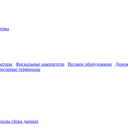
стемы
раторы
Фискальные накопители
Весовое оборудование
Денеж
енсорные терминалы
налы сбора данных