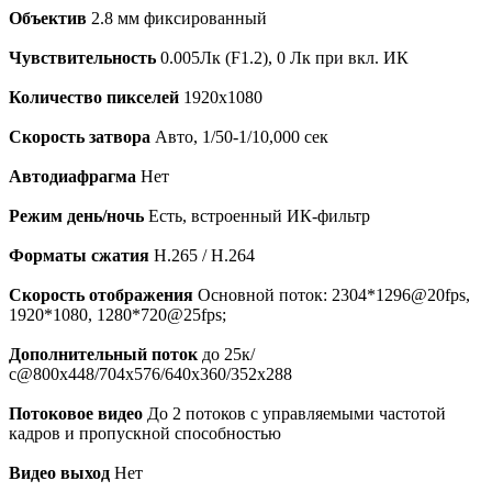
Объектив
2.8 мм фиксированный
Чувствительность
0.005Лк (F1.2), 0 Лк при вкл. ИК
Количество пикселей
1920х1080
Скорость затвора
Авто, 1/50-1/10,000 сек
Автодиафрагма
Нет
Режим день/ночь
Есть, встроенный ИК-фильтр
Форматы сжатия
H.265 / H.264
Скорость отображения
Основной поток: 2304*1296@20fps,
1920*1080, 1280*720@25fps;
Дополнительный поток
до 25к/
с@800x448/704х576/640x360/352х288
Потоковое видео
До 2 потоков с управляемыми частотой
кадров и пропускной способностью
Видео выход
Нет