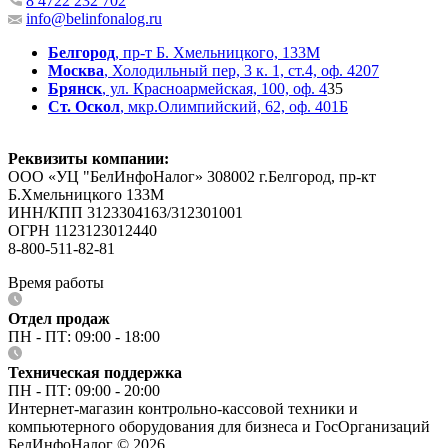
8 4722 232 702
info@belinfonalog.ru
Белгород
, пр-т Б. Хмельницкого, 133М
Москва
, Холодильный пер, 3 к. 1, ст.4, оф. 4207
Брянск
, ул. Красноармейская, 100, оф. 4
35
Ст. Оскол
, мкр.Олимпийский, 62, оф. 401Б
Реквизиты компании:
ООО «УЦ "БелИнфоНалог» 308002 г.Белгород, пр-кт
Б.Хмельницкого 133М
ИНН/КПП 3123304163/312301001
ОГРН 1123123012440
8-800-511-82-81
Время работы
Отдел продаж
ПН - ПТ: 09:00 - 18:00
Техническая поддержка
ПН - ПТ: 09:00 - 20:00
Интернет-магазин контрольно-кассовой техники и
компьютерного оборудования для бизнеса и ГосОрганизаций
БелИнфоНалог © 2026