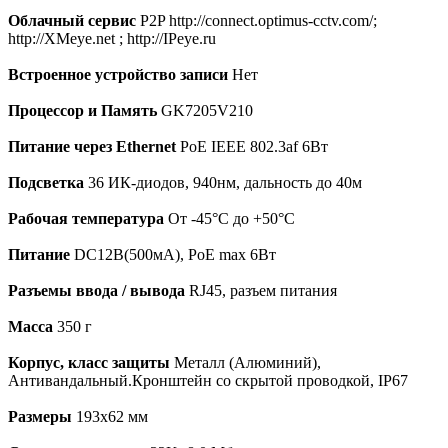
Облачный сервис
P2P http://connect.optimus-cctv.com/;
http://XMeye.net ; http://IPeye.ru
Встроенное устройство записи
Нет
Процессор и Память
GK7205V210
Питание через Ethernet
PoE IEEE 802.3af 6Вт
Подсветка
36 ИК-диодов, 940нм, дальность до 40м
Рабочая температура
От -45°С до +50°С
Питание
DC12В(500мА), PoE max 6Вт
Разъемы ввода / вывода
RJ45, разъем питания
Масса
350 г
Корпус, класс защиты
Металл (Алюминий),
Антивандальный.Кронштейн со скрытой проводкой, IP67
Размеры
193х62 мм